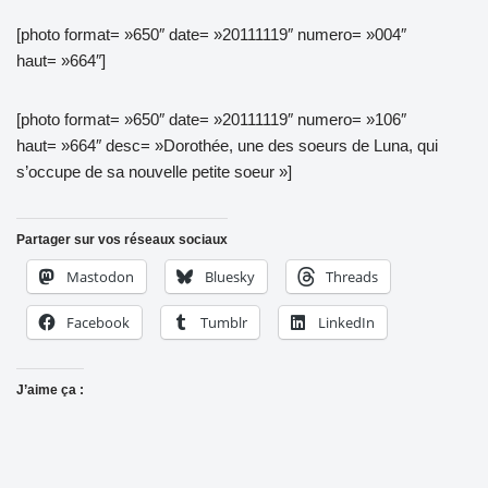
[photo format= »650″ date= »20111119″ numero= »004″
haut= »664″]
[photo format= »650″ date= »20111119″ numero= »106″
haut= »664″ desc= »Dorothée, une des soeurs de Luna, qui
s’occupe de sa nouvelle petite soeur »]
Partager sur vos réseaux sociaux
Mastodon
Bluesky
Threads
Facebook
Tumblr
LinkedIn
J’aime ça :