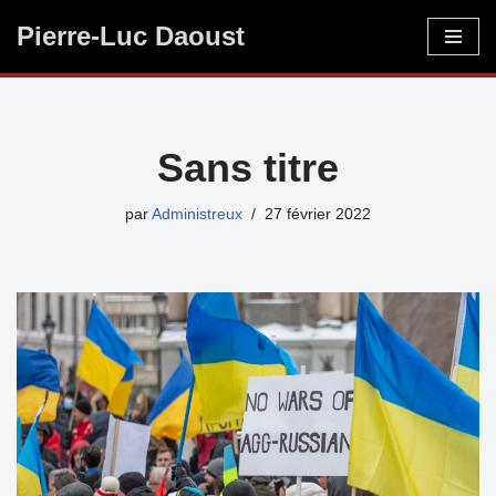
Pierre-Luc Daoust
Aller
au
contenu
Sans titre
par
Administreux
27 février 2022